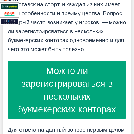
для ставок на спорт, и каждая из них имеет
свои особенности и преимущества. Вопрос,
который часто возникает у игроков, — можно
ли зарегистрироваться в нескольких
букмекерских конторах одновременно и для
чего это может быть полезно.
Можно ли
зарегистрироваться в
нескольких
букмекерских конторах
Для ответа на данный вопрос первым делом