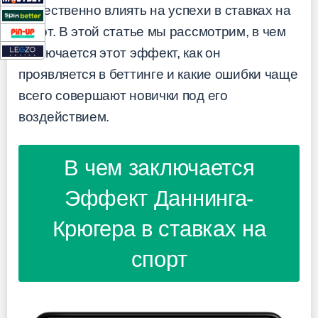
существенно влиять на успехи в ставках на
спорт. В этой статье мы рассмотрим, в чем
заключается этот эффект, как он
проявляется в беттинге и какие ошибки чаще
всего совершают новички под его
воздействием.
В чем заключается
Эффект Даннинга-
Крюгера в ставках на
спорт