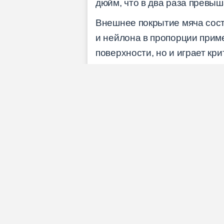
дюйм, что в два раза превы
Внешнее покрытие мяча сост
и нейлона в пропорции приме
поверхности, но и играет кр
вращение. Толщина войлочно
контролируется для обеспеч
Официальные размеры тенни
(ITF): диаметр должен состав
отскока при падении с высот
параметры обеспечивают е