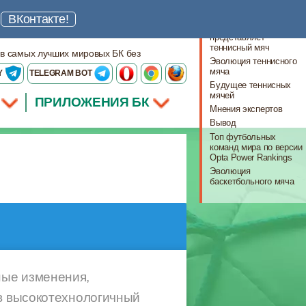
Что важно знать
ш
ВКонтакте!
Что из себя
представляет
теннисный мяч
 в самых лучших мировых БК без
Эволюция теннисного
мяча
Y
TELEGRAM BOT
Будущее теннисных
мячей
ПРИЛОЖЕНИЯ БК
Мнения экспертов
Вывод
Топ футбольных
команд мира по версии
Opta Power Rankings
Эволюция
баскетбольного мяча
ные изменения,
 в высокотехнологичный