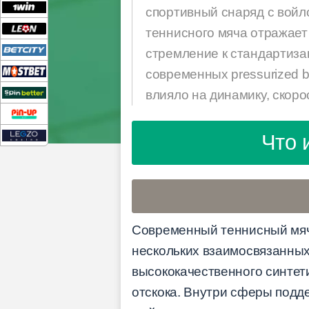
спортивный снаряд с вой
теннисного мяча отражает
стремление к стандартизац
современных pressurized 
влияло на динамику, скоро
Что 
Современный теннисный мяч
нескольких взаимосвязанных
высококачественного синтети
отскока. Внутри сферы подд