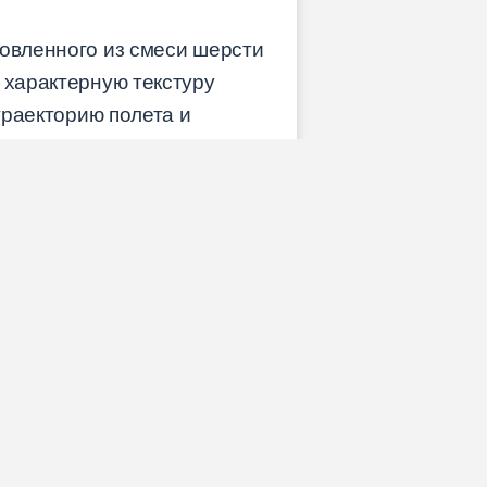
товленного из смеси шерсти
 характерную текстуру
траекторию полета и
тность тщательно
одной федерацией тенниса
 56,0-59,4 грамма. Высота
ять 135-147 см. Эти
офессионального тенниса.