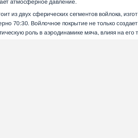
шает атмосферное давление.
оит из двух сферических сегментов войлока, изго
рно 70:30. Войлочное покрытие не только создает
итическую роль в аэродинамике мяча, влияя на его 
го слоя составляет около 3-4 миллиметров, а пло
ения консистентных игровых характеристик.
сного мяча строго регламентированы Междунар
лять 6,54-6,86 см, а масса находиться в диапазоне
ы 254 см на бетонную поверхность должна составл
динообразие
игрового процесса
на всех уровнях пр
История создания теннисного мяча