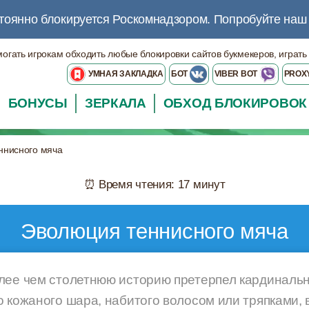
тоянно блокируется Роскомнадзором.
Попробуйте на
могать игрокам обходить любые блокировки сайтов букмекеров, играть
УМНАЯ ЗАКЛАДКА
БОТ
VIBER BOT
PROX
БОНУСЫ
ЗЕРКАЛА
ОБХОД БЛОКИРОВОК
ннисного мяча
⏰ Время чтения: 17 минут
Эволюция теннисного мяча
лее чем столетнюю историю претерпел кардиналь
о кожаного шара, набитого волосом или тряпками,