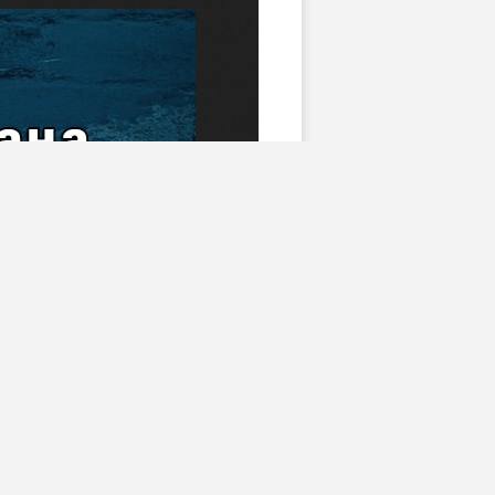
 в Казахстане