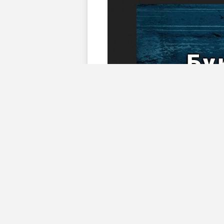
Как выбрать 