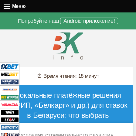
Меню
Меню
Попробуйте наш
Android приложение!
⏰ Время чтения: 18 минут
Локальные платёжные решения
(ЕРИП, «Белкарт» и др.) для ставок
в Беларуси: что выбрать
В условиях стремительного развития