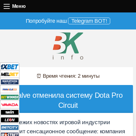
Меню
Меню
Попробуйте наш
Telegram BOT!
⏰ Время чтения: 2 минуты
Valve отменила систему Dota Pro
Circuit
В свежих новостях игровой индустрии
звучит сенсационное сообщение: компания