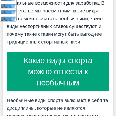
уникальные возможности для заработка. В
этой статье мы рассмотрим, какие виды
спорта можно считать необычными, какие
виды неспортивных ставок существуют, и
почему такие ставки могут быть выгоднее
традиционных спортивных пари.
Какие виды спорта
можно отнести к
необычным
Необычные виды спорта включают в себя те
дисциплины, которые не являются
массовыми и популярными, но при этом