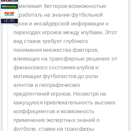
привлекает беттеров возможностью
заработать на знании футбольной
кухни и инсайдерской информации о
переходах игроков между клубами. Этот
вид ставок требует глубокого
понимания множества факторов,
влияющих на трансферные решения: от
финансового состояния клубов и
мотивации футболистов до роли
агентов и географических
предпочтений игроков. Несмотря на
кажущуюся привлекательность высоких
коэффициентов и возможность
применения экспертных знаний о
футболе, ставки на трансферы