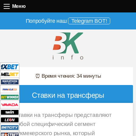
Меню
Меню
Попробуйте наш
Telegram BOT!
⏰ Время чтения: 34 минуты
Ставки на трансферы
Ставки на трансферы представляют
собой специфический сегмент
букмекерского рынка, который