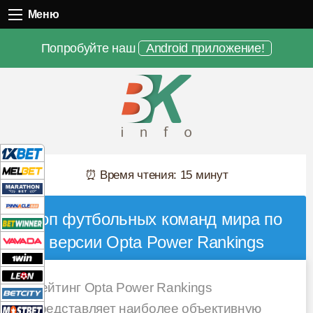
Меню
Меню
Попробуйте наш
Android приложение!
⏰ Время чтения: 15 минут
Топ футбольных команд мира по
версии Opta Power Rankings
Рейтинг Opta Power Rankings
представляет наиболее объективную