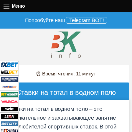
Меню
Меню
Попробуйте наш
Telegram BOT!
⏰ Время чтения: 11 минут
Ставки на тотал в водном поло
Ставки на тотал в водном поло – это
увлекательное и захватывающее занятие
для любителей спортивных ставок. В этой