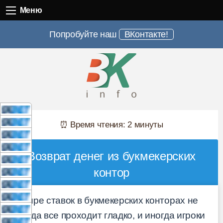
Меню
Меню
Попробуйте наш
ВКонтакте!
⏰ Время чтения: 2 минуты
Возврат денег из букмекерских
контор
В мире ставок в букмекерских конторах не
всегда все проходит гладко, и иногда игроки