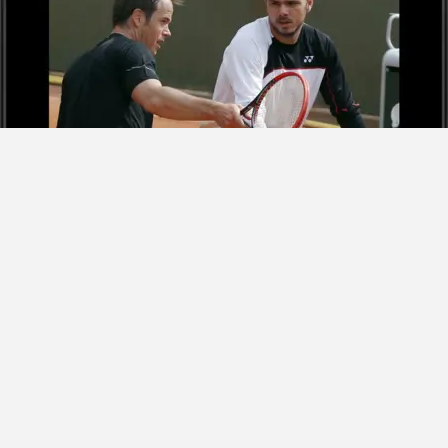
Критерии оценки теннисного тренера
в теннисе играет решающую роль в развитии спор
итывать несколько критериев при оценке професс
ороший тренер должен обладать обширным опытом
сертификаты и квалификацию.
ер должен иметь четкую методику обучения, котор