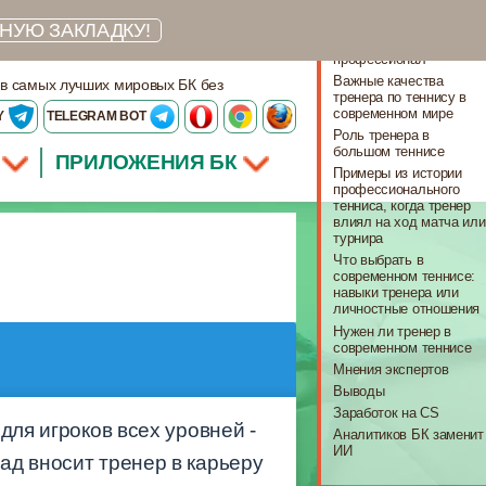
Что важно знать
НУЮ ЗАКЛАДКУ!
Тренер – настоящий
профессионал
Важные качества
 в самых лучших мировых БК без
тренера по теннису в
современном мире
Y
TELEGRAM BOT
Роль тренера в
большом теннисе
ПРИЛОЖЕНИЯ БК
Примеры из истории
профессионального
тенниса, когда тренер
влиял на ход матча или
турнира
Что выбрать в
современном теннисе:
навыки тренера или
личностные отношения
Нужен ли тренер в
современном теннисе
Мнения экспертов
Выводы
Заработок на CS
для игроков всех уровней -
Аналитиков БК заменит
ИИ
ад вносит тренер в карьеру