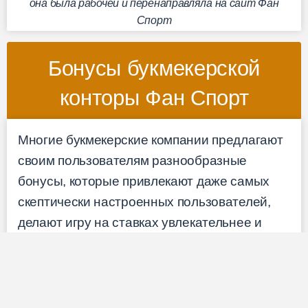
она была рабочей и перенаправляла на сайт Фан
Спорт
Бонусы букмекерской
конторы Фан Спорт
Многие букмекерские компании предлагают
своим пользователям разнообразные
бонусы, которые привлекают даже самых
скептически настроенных пользователей,
делают игру на ставках увлекательнее и
интереснее.
Тысячи и тысячи пользователей сети
Интернет видят предложения о «горячих»