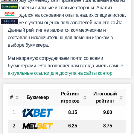
каждому букмекеру был проведен тщательный анализ
и выявлены сильные и слабые стороны. Анализ
проводился на основании опыта наших специалистов,
а также с учетом оценок пользователей нашего сайта.
Данный рейтинг не является коммерческим и
составлен исключительно для помощи игрокам в
выборе букмекера.
Мы напрямую сотрудничаем почти со всеми
букмекерами. Это позволяет нам всегда иметь самые
актуальные ссылки для доступа на сайты контор.
Рейтинг
Итоговый
#
Букмекер
игроков
рейтинг
1
8.15
9.00
2
6.25
8.75