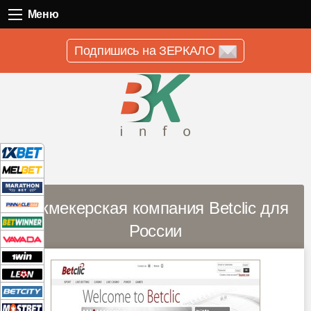
Меню
Меню
Подпишись на ЗЕРКАЛО
Букмекерская компания Betclic для
России