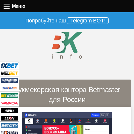
Меню
Меню
Попробуйте наш
Telegram BOT!
Букмекерская контора Betmaster
для России