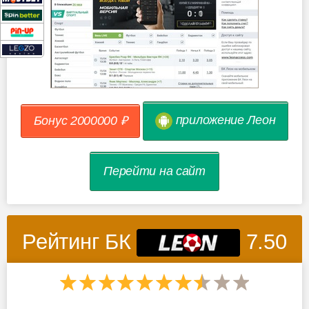
приложение Леон
Бонус 2000000 ₽
Перейти на сайт
Рейтинг БК
7.50