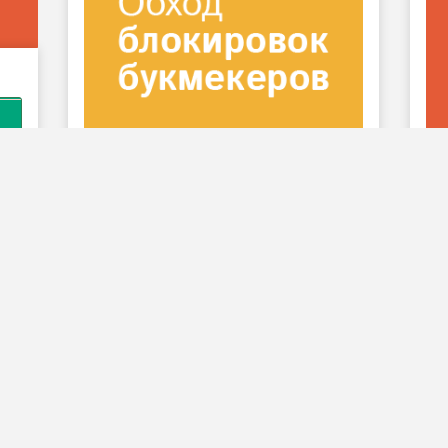
ый сайт для ставок на спорт, который предлагает
авок. На этом сайте вы сможете не только сделать 