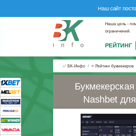
Наш сайт пост
Наша цель - по
ограничений.
РЕЙТИНГ
✅ БК-Инфо
⭐ Рейтинг букмекеров
Букмекерская
Nashbet для