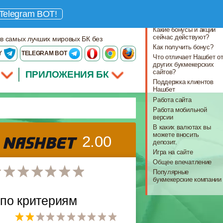
Что важно знать
Telegram BOT!
Рейтинг БК 2.00
Какие бонусы и акции
сейчас действуют?
 в самых лучших мировых БК без
Как получить бонус?
Y
TELEGRAM BOT
Что отличает Нашбет о
других букмекерских
сайтов?
ПРИЛОЖЕНИЯ БК
Поддержка клиентов
Нашбет
Работа сайта
Работа мобильной
версии
В каких валютах вы
можете вносить
К
2.00
депозит.
Игра на сайте
Общее впечатление
Популярные
букмекерские компании
по критериям