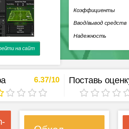
Коэффициенты
Ввод/вывод средств
Надежность
рейти на сайт
ра
6.37/10
Поставь оценк
n-