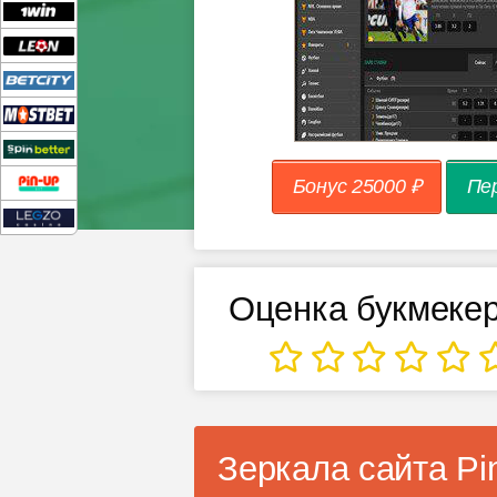
Бонус 25000 ₽
Пе
Оценка букмеке
Зеркала сайта Pi