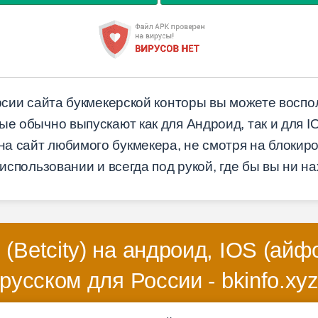
сии сайта букмекерской конторы вы можете восп
е обычно выпускают как для Андроид, так и для I
на сайт любимого букмекера, не смотря на блоки
использовании и всегда под рукой, где бы вы ни н
 (Betcity) на андроид, IOS (айф
русском для России - bkinfo.xy