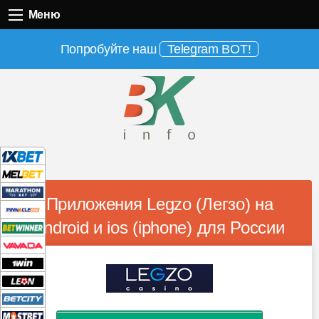
Меню
Меню
Попробуйте наш
Telegram BOT!
Приложения Legzo (Легзо) на
android и ios (iphone) для России