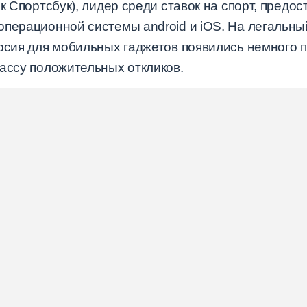
ик Спортсбук), лидер среди ставок на спорт, пред
операционной системы android и iOS. На легальны
рсия для мобильных гаджетов появились немного п
массу положительных откликов.
⭐ ЗЕРКАЛО
🎁 БОНУС
🎓 О БУКМЕКЕР
льном приложении The Greek Sp
Спортсбук)
рует быстро, не виснет. Линия (на боковой левой
ных и востребованных, до мало знакомых.
бу поддержки, инструменты (для финансовых опер