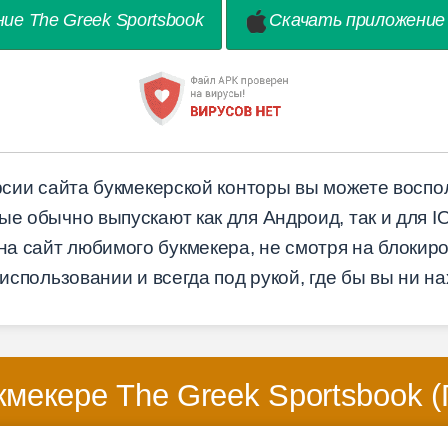
ие The Greek Sportsbook
Скачать приложение 
сии сайта букмекерской конторы вы можете восп
е обычно выпускают как для Андроид, так и для I
на сайт любимого букмекера, не смотря на блоки
использовании и всегда под рукой, где бы вы ни н
кмекере The Greek Sportsbook (