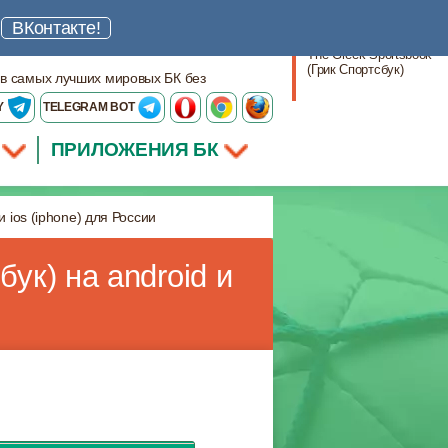
Что важно знать
ш
ВКонтакте!
Пару слов о букмекере
The Greek Sportsbook
(Грик Спортсбук)
 в самых лучших мировых БК без
Y
TELEGRAM BOT
ПРИЛОЖЕНИЯ БК
 ios (iphone) для России
ук) на android и