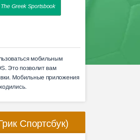
The Greek Sportsbook
ользоваться мобильным
OS. Это позволит вам
ровки. Мобильные приложения
аходились.
Грик Спортсбук)