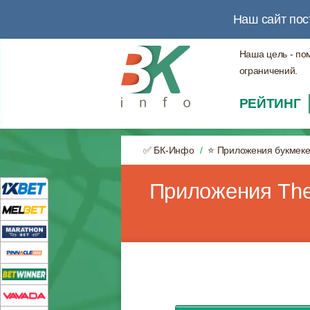
Наш сайт пос
Наша цель - по
ограничений.
РЕЙТИНГ
✅ БК-Инфо
⭐ Приложения букмек
Приложения The 