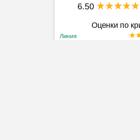
6.50
Оценки по к
Линия
Коэффициенты
Ввод/вывод средств
Надежность
Часто за
1️⃣ Как зайти на сайт 888S