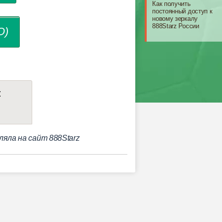
Как получить
постоянный доступ к
новому зеркалу
888Starz России
O)
:
ляла на сайт 888Starz