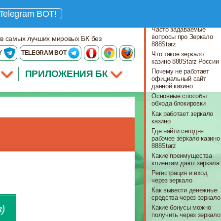
Что важно знать
Telegram BOT!
Рейтинг букмекера
Часто задаваемые
вопросы про Зеркало
 в самых лучших мировых БК без
888Starz
Y
TELEGRAM BOT
Что такое зеркало
казино 888Starz России
Почему не работает
ПРИЛОЖЕНИЯ БК
официальный сайт
данной казино
Основные способы
обхода блокировки
Как работает зеркало
казино
Где найти сегодня
рабочее зеркало казино
888Starz
Какие преимущества
клиентам дают зеркала
Регистрация и вход
через зеркало
Как вывести денежные
средства через зеркало
)
Какие бонусы можно
получить через зеркало