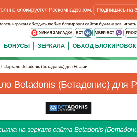
тоянно блокируется Роскомнадзором.
Подпишись на
могать игрокам обходить любые блокировки сайтов букмекеров, играть
УМНАЯ ЗАКЛАДКА
БОТ
VIBER BOT
PROX
БОНУСЫ
ЗЕРКАЛА
ОБХОД БЛОКИРОВОК
Зеркало Betadonis (Бетадонис) для России
ло Betadonis (Бетадонис) для 
сылка на зеркало сайта Betadonis (Бетадони