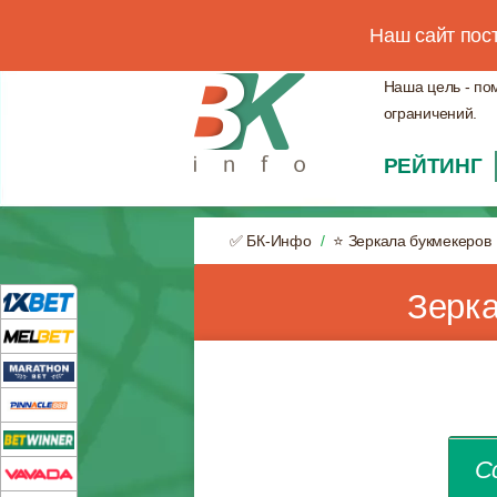
Наш сайт пос
Наша цель - по
ограничений.
РЕЙТИНГ
✅ БК-Инфо
⭐ Зеркала букмекеров
Зерка
С