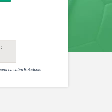
:
яла на сайт Betadonis