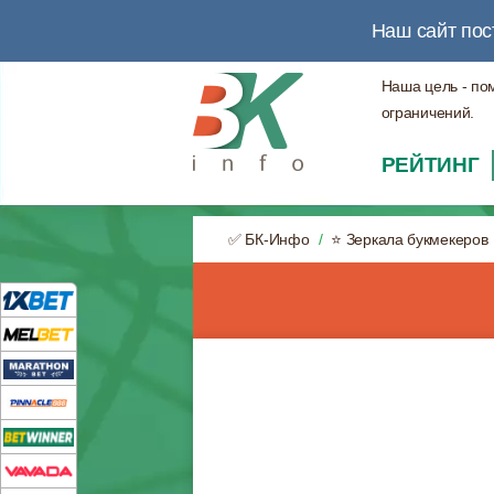
Наш сайт пос
Наша цель - по
ограничений.
РЕЙТИНГ
✅ БК-Инфо
⭐ Зеркала букмекеров