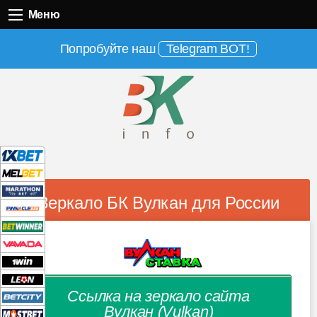
Меню
Меню
Попробуйте наш
Telegram BOT!
Зеркало БК Вулкан для России
Ссылка на зеркало сайта
Вулкан (Vulkan)