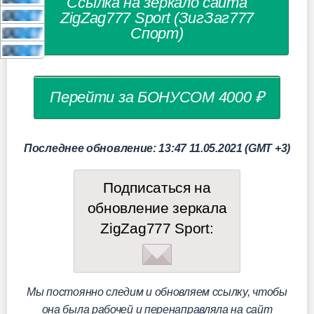
Ссылка на зеркало сайта
ZigZag777 Sport (ЗигЗаг777
Спорт)
Перейти за БОНУСОМ 4000 ₽
Последнее обновление: 13:47 11.05.2021 (GMT +3)
Подписаться на
обновление зеркала
ZigZag777 Sport:
Мы постоянно следим и обновляем ссылку, чтобы
она была рабочей и перенаправляла на сайт